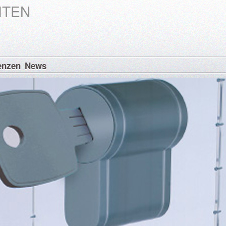
TEN
enzen
News