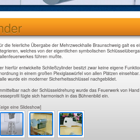
nder
ür die feierliche Übergabe der Mehrzweckhalle Braunschweig galt es ei
ntegrieren, welches von der eigentlichen symbolischen Schlüsselüberg
allenfeuerwerkes führen mußte.
er hierfür entwickelte Schließzylinder besitzt zwar keine eigene Funkti
nordnung in einem großen Plexiglaswürfel von allen Plätzen einsehba
alle wurde ein moderner Sicherheitsschlüssel nachgebildet.
nmittelbar nach der Schlüsseldrehung wurde das Feuerwerk von Hand 
esseprofil fügte sich harmonisch in das Bühnenbild ein.
Zeige eine Slideshow]