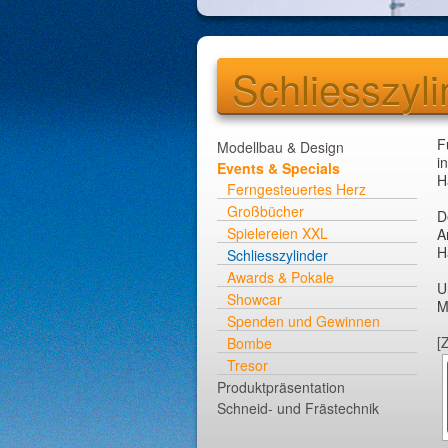
Schliesszyli
F
Modellbau & Design
i
Events & Specials
H
Ferngesteuertes Herz
Großbücher
D
Spielereien XXL
A
H
Schliesszylinder
Awards & Pokale
U
Showcar
M
Spenden und Gewinnen
[
Bombe
Tresor
Produktpräsentation
Schneid- und Frästechnik